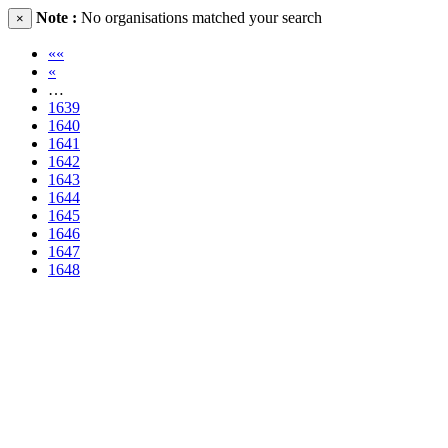
Note :
No organisations matched your search
×
««
«
…
1639
1640
1641
1642
1643
1644
1645
1646
1647
1648