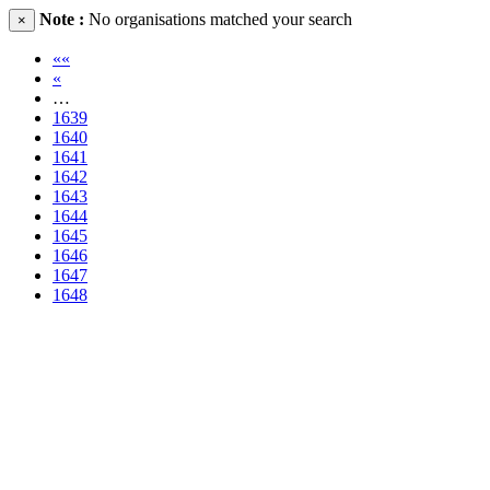
Note :
No organisations matched your search
×
««
«
…
1639
1640
1641
1642
1643
1644
1645
1646
1647
1648