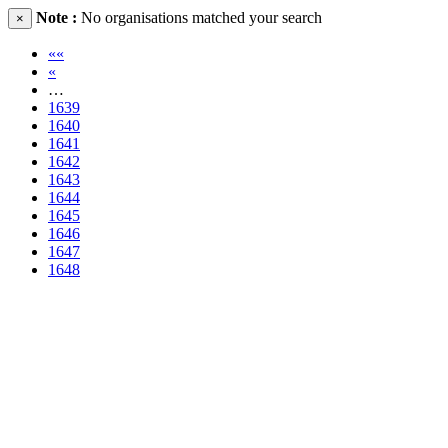
Note :
No organisations matched your search
×
««
«
…
1639
1640
1641
1642
1643
1644
1645
1646
1647
1648