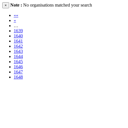
Note :
No organisations matched your search
×
««
«
…
1639
1640
1641
1642
1643
1644
1645
1646
1647
1648